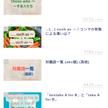
10132
view
13
…( , ) such as ～ / コンマの有無
による違いは？
9186
view
14
対義語一覧 (abc順) (高校)
8429
view
15
「mistake A for B」と「take A
for B」