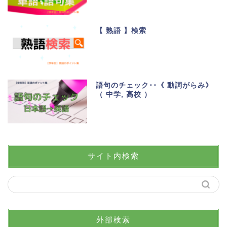
【 熟語 】検索
語句のチェック･･《 動詞がらみ》
（ 中学, 高校 ）
サイト内検索
外部検索