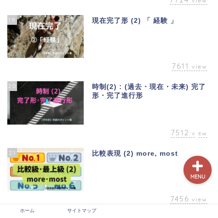
view
19
現在完了形 (2) 「 経験 」
7611
view
20
時制(2) : (過去・現在・未来) 完了
ホーム
形・完了進行形
サイトマップ
7512
view
21
比較表現 (2) more, most
MENU
7456
view
ホーム
サイトマップ