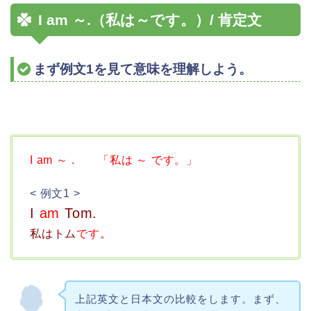
I am ～.（私は～です。）/ 肯定文
まず例文1を見て意味を理解しよう。
I am ～ . 「私は ～ です。」
< 例文1 >
I
am
Tom.
私はトム
です
。
上記英文と日本文の比較をします。まず、