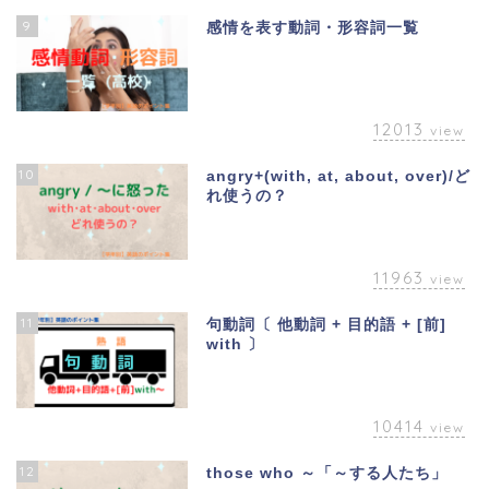
9
感情を表す動詞・形容詞一覧
12013
view
10
angry+(with, at, about, over)/ど
れ使うの？
11963
view
11
句動詞〔 他動詞 + 目的語 + [前]
with 〕
10414
view
12
those who ～「～する人たち」