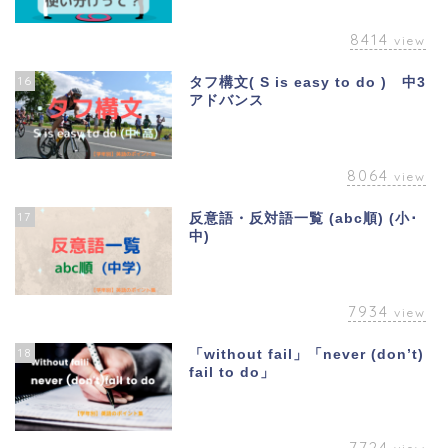
8414
view
16
タフ構文( S is easy to do ) 中3
アドバンス
8064
view
17
反意語・反対語一覧 (abc順) (小･
中)
7934
view
18
「without fail」「never (don’t)
fail to do」
7724