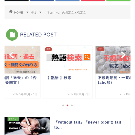
HOME
中1
「I am ～.」の肯定文と否定文
RELATED POST
中1
中1
般動詞「過去」の〔否
【 熟語 】検索
不規則動詞・一覧表
文・疑問文〕
(abc順)
2023年10月23日
2021年11月9日
2021年8
「without fail」「never (don't) fail
to...