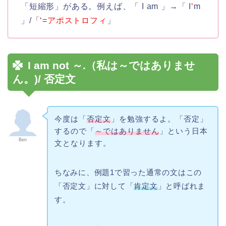
「短縮形」がある。例えば、「 I am 」→「 I
‘
m
」/「
‘
=
アポストロフィ
」
I am not ～.（私は～ではありませ
ん。)/ 否定文
今度は「
否定文
」を勉強するよ。「否定」
するので「
～ではありません
」という日本
Ben
文となります。
ちなみに、例題1で習った通常の文はこの
「否定文」に対して「
肯定文
」と呼ばれま
す。