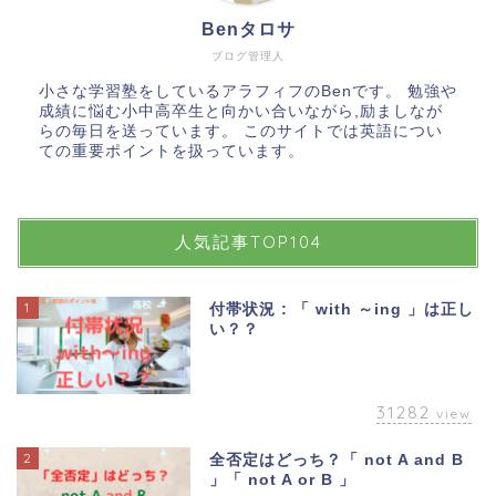
Benタロサ
ブログ管理人
小さな学習塾をしているアラフィフのBenです。 勉強や
成績に悩む小中高卒生と向かい合いながら,励ましなが
らの毎日を送っています。 このサイトでは英語につい
ての重要ポイントを扱っています。
人気記事TOP104
1
付帯状況 : 「 with ～ing 」は正し
い？？
31282
view
2
全否定はどっち？「 not A and B
」「 not A or B 」