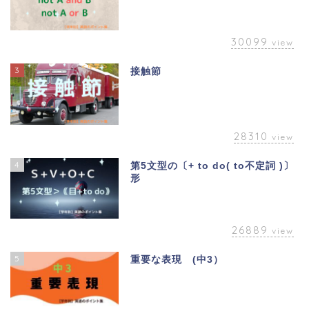
30099
view
3
接触節
28310
view
4
第5文型の〔+ to do( to不定詞 )〕
形
26889
view
5
重要な表現 (中3）