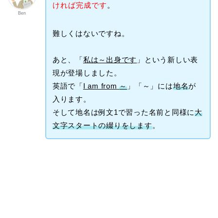
ければ完成です
。
Ben
難しくはないですね。
あと、「
私は～出身です
」という新しい表
現が登場しました。
英語で「
I am from
～
」「～」には
地名
が
入ります。
そして地名は例文1で習った名前と同様に
大
文字スタートの綴りをします
。