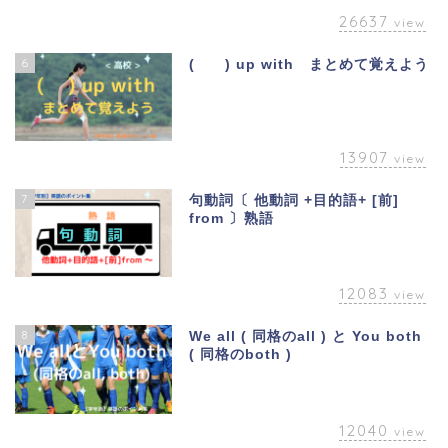
26637
view
6
( ) up with まとめて覚えよう
13907
view
7
句動詞〔 他動詞 +目的語+ [前]
from 〕熟語
12083
view
8
We all ( 同格のall ) と You both
( 同格のboth )
12040
view