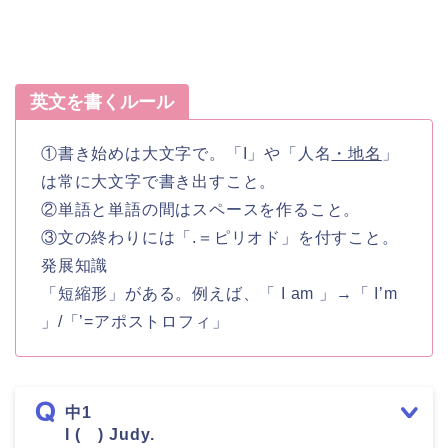
英文を書くルール
①書き始めは大文字で。「I」や「人名
・地名
」
は常に大文字で書き出すこと。
②単語と単語の間はスペースを作ること。
③文の終わりには「.＝ピリオド」を付すこと。
発展知識
「短縮形」がある。例えば、「 I am 」→「 I’m
」/「’=アポストロフィ」
中1
I ( ) Judy.