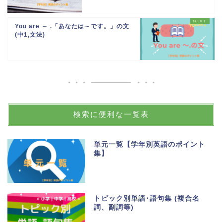
You are ～ .「あなたは～です。」の文
(中1,文法)
検索に便利な一覧表
単元一覧【学年別英語のポイント
集】
トピック別単語･語句集 (複合名
詞、副詞等)