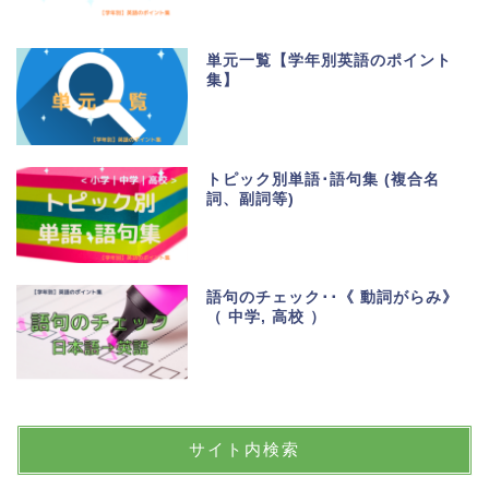
単元一覧【学年別英語のポイント
集】
トピック別単語･語句集 (複合名
詞、副詞等)
語句のチェック･･《 動詞がらみ》
（ 中学, 高校 ）
サイト内検索