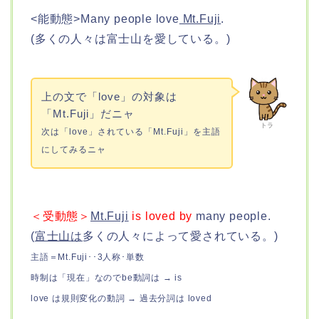
<能動態>Many people love
Mt.Fuji
.
(多くの人々は富士山を愛している。)
上の文で「love」の対象は
「Mt.Fuji」だニャ
トラ
次は「love」されている「Mt.Fuji」を主語
にしてみるニャ
＜受動態＞
Mt.Fuji
is loved by
many people.
(
富士山は
多くの人々によって愛されている。)
主語＝Mt.Fuji･･3人称･単数
時制は「現在」なのでbe動詞は → is
love は規則変化の動詞 → 過去分詞は loved