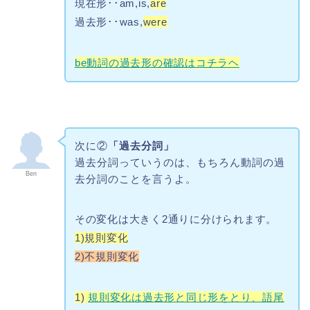
現在形･･am,is,
are
過去形･･was,
were
be動詞の過去形の確認はコチラヘ
次に②
「過去分詞」
過去分詞っていうのは、もちろん動詞の過
Ben
去分詞のことを言うよ。
その変化は大きく2通りに分けられます。
1)規則変化
2)不規則変化
1)
規則変化は過去形と同じ形をとり、語尾