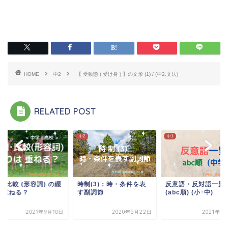
HOME
中2
【 受動態 ( 受け身 ) 】の文形 (1) / (中2,文法)
RELATED POST
中2
中1
･比較 (形容詞) の綴
時制(3)：時・条件を表
反意語・反対語一覧
 重ねる？
す副詞節
(abc順) (小･中)
2021年9月10日
2020年5月22日
2021年7