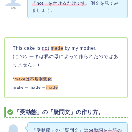
「not」を付けるだけです
。例文を見てみ
Ben
ましょう。
This cake is
not
made
by my mother.
(このケーキは私の母によって作られたのではあ
りません。)
*
makeは不規則変化
make – made –
made
「受動態」の「疑問文」の作り方。
「受動態」の「疑問文」は
be動詞を主語の