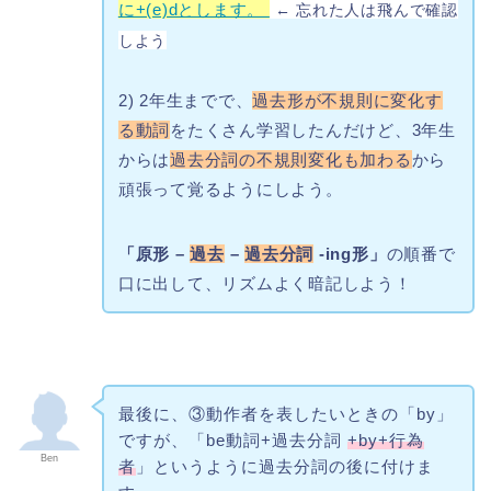
に+(e)dとします。
← 忘れた人は飛んで確認
しよう
2) 2年生までで、
過去形が不規則に変化す
る動詞
をたくさん学習したんだけど、3年生
からは
過去分詞の不規則変化も加わる
から
頑張って覚るようにしよう。
「原形 –
過去
–
過去分詞
-ing形」
の順番で
口に出して、リズムよく暗記しよう！
最後に、③動作者を表したいときの「by」
ですが、「be動詞+過去分詞
+by+行為
Ben
者
」というように過去分詞の後に付けま