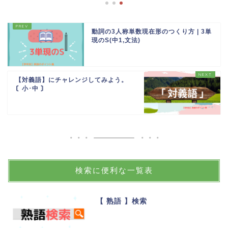
動詞の3人称単数現在形のつくり方 | 3単
現のS(中1,文法)
【対義語】にチャレンジしてみよう。
〘小･中 〙
検索に便利な一覧表
【 熟語 】検索