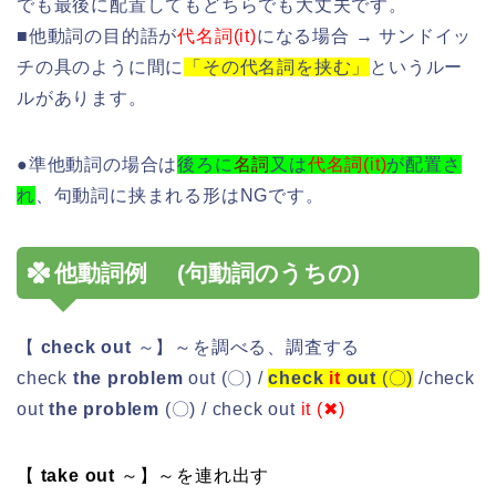
でも最後に配置してもどちらでも大丈夫です。
■他動詞の目的語が
代名詞(it)
になる場合 → サンドイッ
チの具のように間に
「その代名詞を挟む」
というルー
ルがあります。
●準他動詞の場合は
後ろに
名詞
又は
代名詞(it)
が配置さ
れ
、句動詞に挟まれる形はNGです。
他動詞例 (句動詞のうちの)
【
check out
～】～を調べる、調査する
check
the problem
out (〇) /
check
it
out
(〇)
/check
out
the problem
(〇) / check out
it (✖)
【
take out
～】～を連れ出す