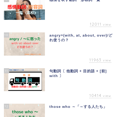
12011
view
10
angry+(with, at, about, over)/ど
れ使うの？
11963
view
11
句動詞〔 他動詞 + 目的語 + [前]
with 〕
10414
view
12
those who ～「～する人たち」