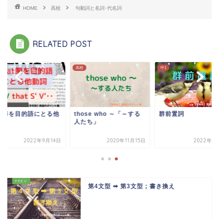
HOME
高校
句動詞と名詞･代名詞
RELATED POST
高校
中1
hat節を目的語にとる他
those who ～「～する
群前置詞
詞
人たち」
2022年9月14日
2020年11月15日
2022年1
第4文型 ➡ 第3文型 ; 書き換え