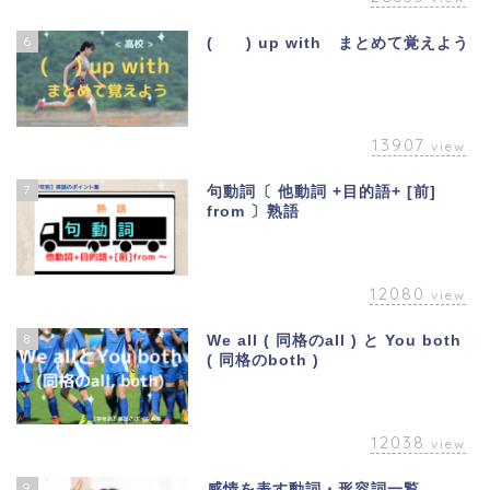
6
( ) up with まとめて覚えよう
13907
view
7
句動詞〔 他動詞 +目的語+ [前]
from 〕熟語
12080
view
8
We all ( 同格のall ) と You both
( 同格のboth )
12038
view
9
感情を表す動詞・形容詞一覧