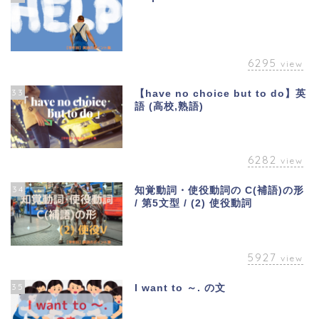
6295
view
33
【have no choice but to do】英
語 (高校,熟語)
6282
view
34
知覚動詞・使役動詞の C(補語)の形
/ 第5文型 / (2) 使役動詞
5927
view
35
I want to ～. の文