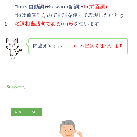
*look(自動詞)+forward(副詞)+
to(前置詞)
*toは前置詞なので動詞を使って表現したいとき
は、
名詞相当語句であるing形
を使います。
間違えやすい
to+不定詞ではないよ❣
メリー
高校(文法)
ABOUT ME