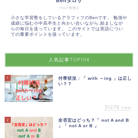
Benタロサ
ブログ管理人
小さな学習塾をしているアラフィフのBenです。 勉強や
成績に悩む小中高卒生と向かい合いながら,励ましなが
らの毎日を送っています。 このサイトでは英語につい
ての重要ポイントを扱っています。
人気記事TOP104
1
付帯状況 : 「 with ～ing 」は正し
い？？
31278
view
2
全否定はどっち？「 not A and B
」「 not A or B 」