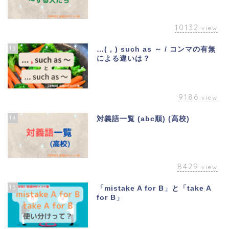
10132
view
13
…( , ) such as ～ / コンマの有無
による違いは？
9186
view
14
対義語一覧 (abc順) (高校)
8429
view
15
「mistake A for B」と「take A
for B」