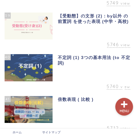
5749
view
39
【受動態】の文形 (2)：by以外 の
前置詞 を使った表現 (中学・高校)
5746
view
40
不定詞 (1) 3つの基本用法 (to 不定
ホーム
詞)
サイトマップ
5740
view
41
倍数表現 ( 比較 )
MENU
5712
view
ホーム
サイトマップ