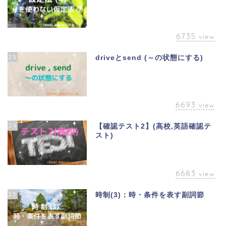
6735
view
23
driveとsend (～の状態にする)
6693
view
24
【確認テスト2】(高校,英語確認テ
スト)
6683
view
25
時制(3)：時・条件を表す副詞節