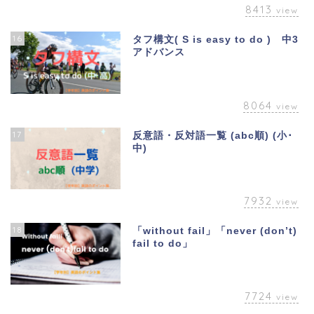
8413
view
16
タフ構文( S is easy to do ) 中3
アドバンス
8064
view
17
反意語・反対語一覧 (abc順) (小･
中)
7932
view
18
「without fail」「never (don’t)
fail to do」
7724
view