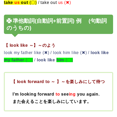
take
us
out
(〇)
/ take out
us (✖)
準他動詞(自動詞+前置詞) 例 (句動詞
のうちの)
【 look like ～】～のよう
look my father like (✖) / look him like (✖) /
look like
my father
(〇)
/
look like
him
(〇)
【 look forward to ～ 】～を楽しみにして待つ
I’m looking forward
to
see
ing
you again.
また会えることを楽しみにしています。