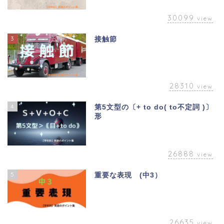
30099
view
3
接触節
28310
view
4
第5文型の〔+ to do( to不定詞 )〕
形
26888
view
5
重要な表現 (中3）
26635
view