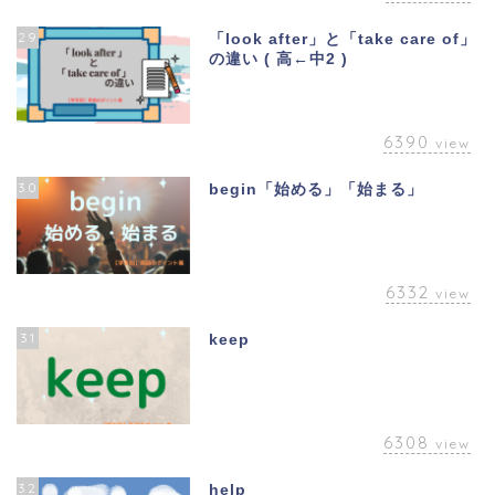
29
「look after」と「take care of」
の違い ( 高←中2 )
6390
view
30
begin「始める」「始まる」
6332
view
31
keep
6308
view
32
help