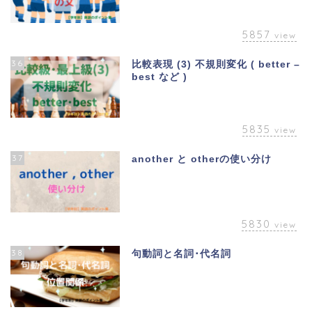
5857
view
36
比較表現 (3) 不規則変化 ( better –
best など )
5835
view
37
another と otherの使い分け
5830
view
38
句動詞と名詞･代名詞