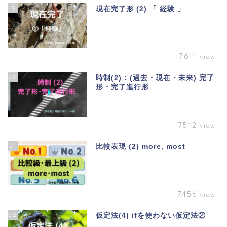
19
現在完了形 (2) 「 経験 」
7611
view
20
時制(2) : (過去・現在・未来) 完了
形・完了進行形
7512
view
21
比較表現 (2) more, most
7456
view
22
仮定法(4) ifを使わない仮定法②