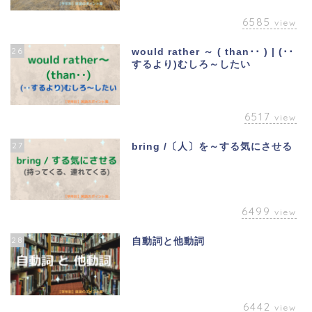
6585
view
26
would rather ～ ( than･･ ) | (･･
するより)むしろ～したい
6517
view
27
bring /〔人〕を～する気にさせる
6499
view
28
自動詞と他動詞
6442
view