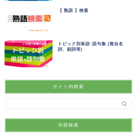
【 熟語 】検索
トピック別単語･語句集 (複合名
詞、副詞等)
サイト内検索
外部検索