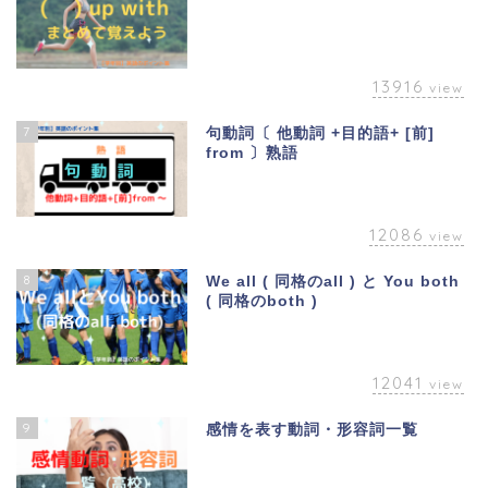
13916
view
7
句動詞〔 他動詞 +目的語+ [前]
from 〕熟語
12086
view
8
We all ( 同格のall ) と You both
( 同格のboth )
12041
view
9
感情を表す動詞・形容詞一覧