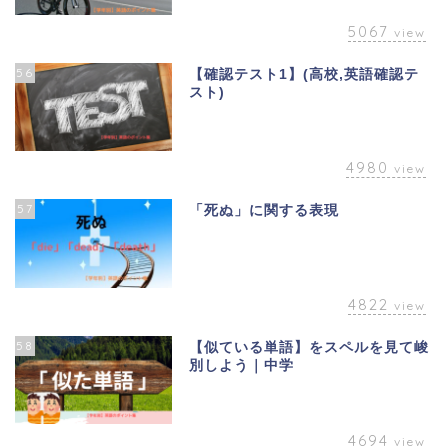
5067
view
56
【確認テスト1】(高校,英語確認テ
スト)
4980
view
57
「死ぬ」に関する表現
4822
view
58
【似ている単語】をスペルを見て峻
別しよう｜中学
4694
view