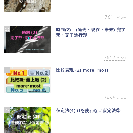
7611
view
20
時制(2) : (過去・現在・未来) 完了
形・完了進行形
7512
view
21
比較表現 (2) more, most
7456
view
22
仮定法(4) ifを使わない仮定法②