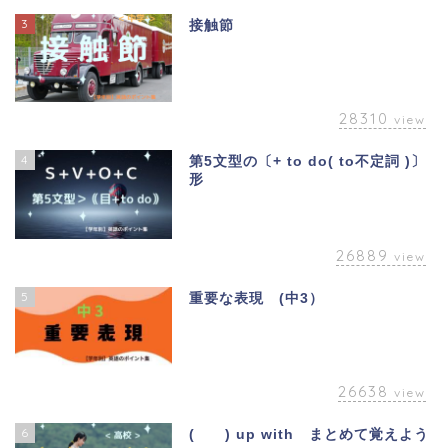
3
接触節
28310
view
4
第5文型の〔+ to do( to不定詞 )〕
形
26889
view
5
重要な表現 (中3）
26638
view
6
( ) up with まとめて覚えよう