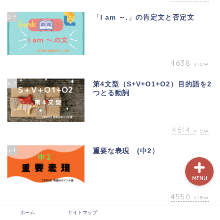
59
「I am ～.」の肯定文と否定文
4638
view
60
第4文型（S+V+O1+O2）目的語を2
つとる動詞
ホーム
サイトマップ
4614
view
61
重要な表現 (中2）
MENU
4550
view
ホーム
サイトマップ
62
仮定法(2) 仮定法未来, if の省略