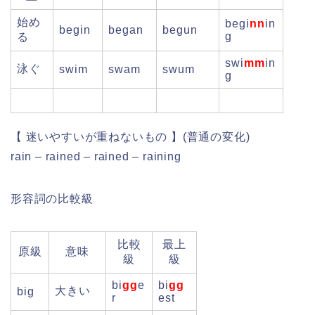
始め
begi
nn
in
begin
began
begun
g
る
swi
mm
in
泳ぐ
swim
swam
swum
g
【 迷いやすいが重ねないもの 】(普通の変化)
rain – rained – rained – raining
形容詞の比較級
比較
最上
原級
意味
級
級
bi
gg
e
bi
gg
大きい
big
r
est