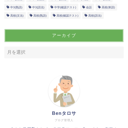
中3(熟語)
中3(語法)
中学(確認テスト)
会話
高校(単語)
高校(文法)
高校(熟語)
高校(確認テスト)
高校(語法)
アーカイブ
Benタロサ
ブログ管理人