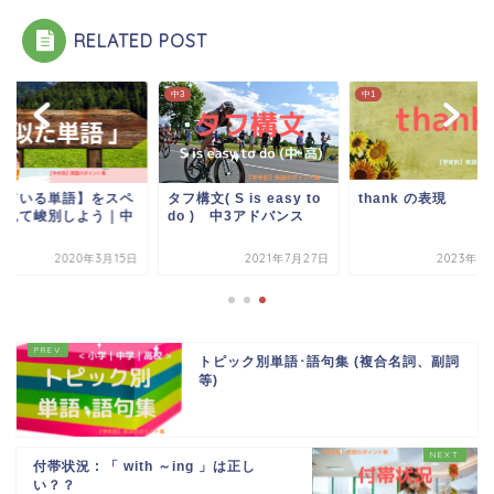
RELATED POST
中3
中1
似ている単語】をスペ
タフ構文( S is easy to
thank の表現
を見て峻別しよう｜中
do ) 中3アドバンス
2020年3月15日
2021年7月27日
2023年4
トピック別単語･語句集 (複合名詞、副詞
等)
付帯状況 : 「 with ～ing 」は正し
い？？