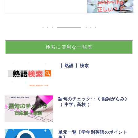
検索に便利な一覧表
【 熟語 】検索
語句のチェック･･《 動詞がらみ》
（ 中学, 高校 ）
単元一覧【学年別英語のポイント
集】