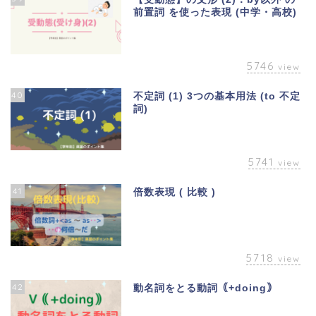
前置詞 を使った表現 (中学・高校)
5746
view
40
不定詞 (1) 3つの基本用法 (to 不定
詞)
5741
view
41
倍数表現 ( 比較 )
5718
view
42
動名詞をとる動詞｟+doing｠