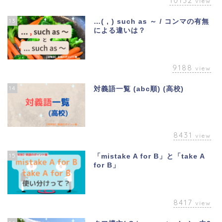
10132
view
13
…( , ) such as ～ / コンマの有無
による違いは？
9188
view
14
対義語一覧 (abc順) (高校)
8431
view
15
「mistake A for B」と「take A
for B」
8417
view