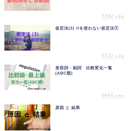
5542
view
43
仮定法(3) ifを使わない仮定法①
5532
view
44
形容詞・副詞 比較変化一覧
(ABC順)
5490
view
45
原因 と 結果