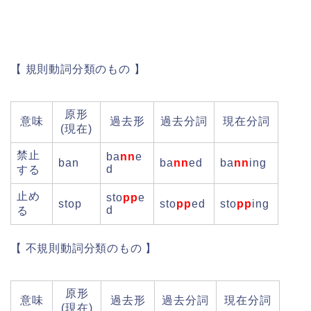
【 規則動詞分類のもの
】
原形
意味
過去形
過去分詞
現在分詞
(現在)
禁止
ba
nn
e
ban
ba
nn
ed
ba
nn
ing
d
する
止め
sto
pp
e
stop
sto
pp
ed
sto
pp
ing
d
る
【 不規則動詞分類のもの
】
原形
意味
過去形
過去分詞
現在分詞
(現在)