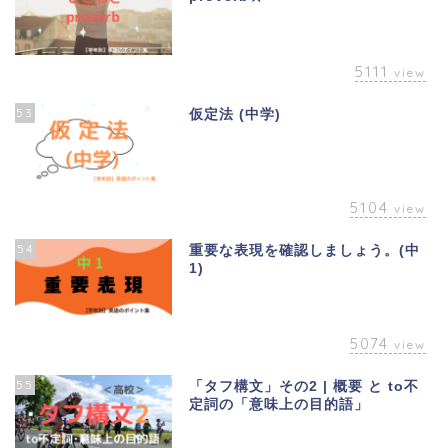
5111
view
53
仮定法 (中学)
5104
view
54
重要な表現を確認しましょう。(中
1)
5074
view
55
「タフ構文」その2 | 概要 と to不
定詞の「意味上の目的語」