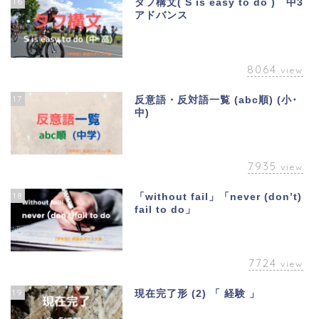
16
タフ構文( S is easy to do ) 中3
アドバンス
8064
view
17
反意語・反対語一覧 (abc順) (小･
中)
7935
view
18
「without fail」「never (don’t)
fail to do」
7724
view
19
現在完了形 (2) 「 経験 」