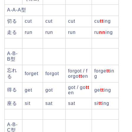
A-A-A型
切る
cut
cut
cut
cu
tt
ing
走る
run
run
run
ru
nn
ing
A-B-
B型
忘れ
forgot / f
forge
tt
in
forget
forgot
orgo
tt
en
g
る
got / go
tt
得る
get
got
ge
tt
ing
en
座る
sit
sat
sat
si
tt
ing
A-B-
C型