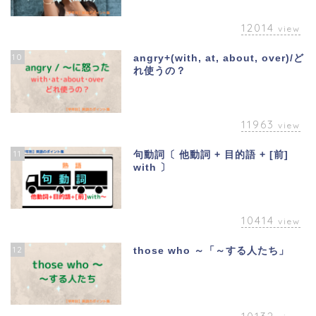
12014
view
10
angry+(with, at, about, over)/ど
れ使うの？
11963
view
11
句動詞〔 他動詞 + 目的語 + [前]
with 〕
10414
view
12
those who ～「～する人たち」