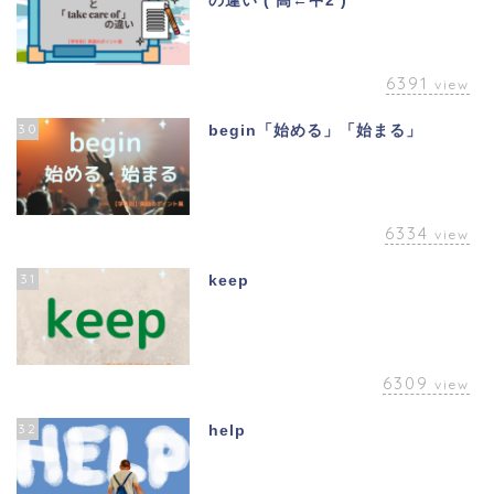
の違い ( 高←中2 )
6391
view
30
begin「始める」「始まる」
6334
view
31
keep
6309
view
32
help