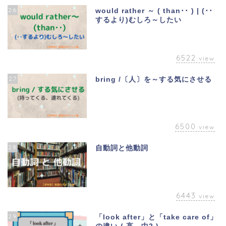
26
would rather ～ ( than･･ ) | (･･
するより)むしろ～したい
6522
view
27
bring /〔人〕を～する気にさせる
6500
view
28
自動詞と他動詞
6443
view
29
「look after」と「take care of」