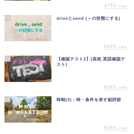
6735
view
23
driveとsend (～の状態にする)
6695
view
24
【確認テスト2】(高校,英語確認テ
スト)
6683
view
25
時制(3)：時・条件を表す副詞節
6585
view