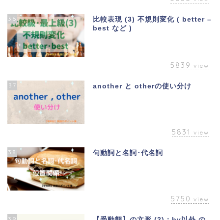
36
比較表現 (3) 不規則変化 ( better –
best など )
5839
view
37
another と otherの使い分け
5831
view
38
句動詞と名詞･代名詞
5750
view
39
【受動態】の文形 (2)：by以外 の