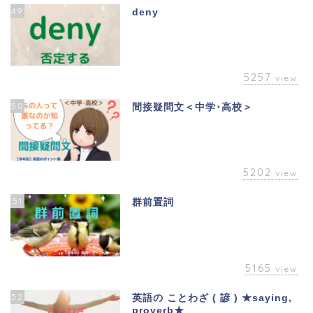
49
deny
5257
view
50
間接疑問文＜中学･高校＞
5202
view
51
群前置詞
5165
view
52
英語の ことわざ ( 諺 ) ★saying,
proverb★