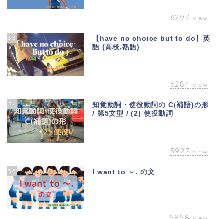
6297
view
33
【have no choice but to do】英
語 (高校,熟語)
6284
view
34
知覚動詞・使役動詞の C(補語)の形
/ 第5文型 / (2) 使役動詞
5927
view
35
I want to ～. の文
5858
view