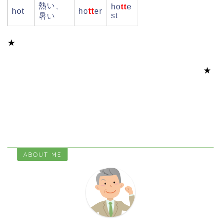
熱い、
ho
tt
e
hot
ho
tt
er
st
暑い
★
banned, banning, beginning, cutting, forgotten,
forgetting, gotten, getting ,running, sitting, stopped,
stopping, swimming, bigger, biggest, hotter, hottest
★
ABOUT ME