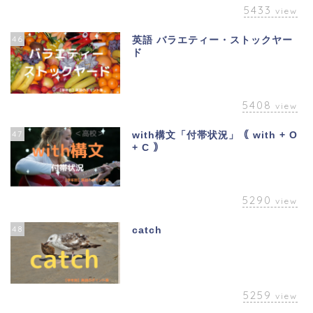
5433
view
46
英語 バラエティー・ストックヤー
ド
5408
view
47
with構文「付帯状況」｟ with + O
+ C ｠
5290
view
48
catch
5259
view