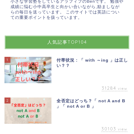
小さな学習塾をしているアラフィフのBenです。 勉強や
成績に悩む小中高卒生と向かい合いながら,励ましなが
らの毎日を送っています。 このサイトでは英語につい
ての重要ポイントを扱っています。
人気記事TOP104
1
付帯状況 : 「 with ～ing 」は正し
い？？
31284
view
2
全否定はどっち？「 not A and B
」「 not A or B 」
30103
view