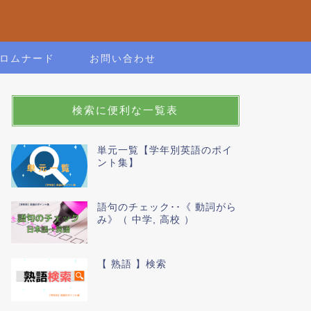
ロムナード
お問い合わせ
検索に便利な一覧表
単元一覧【学年別英語のポイ
ント集】
語句のチェック･･《 動詞がら
み》（ 中学, 高校 ）
【 熟語 】検索