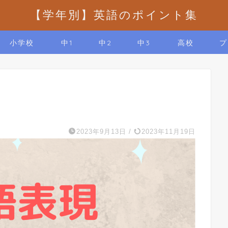
【学年別】英語のポイント集
小学校
中1
中2
中3
高校
プ
2023年9月13日
/
2023年11月19日