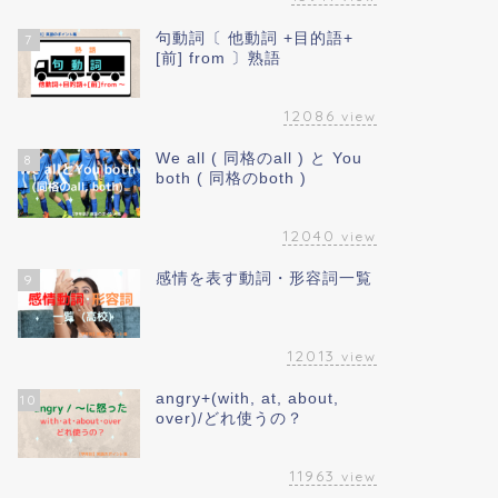
句動詞〔 他動詞 +目的語+
7
[前] from 〕熟語
12086
view
We all ( 同格のall ) と You
8
both ( 同格のboth )
12040
view
感情を表す動詞・形容詞一覧
9
12013
view
angry+(with, at, about,
10
over)/どれ使うの？
11963
view