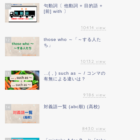
句動詞〔 他動詞 + 目的語 +
11
[前] with 〕
10414
view
those who ～「～する人た
12
ち」
10132
view
…( , ) such as ～ / コンマの
13
有無による違いは？
9186
view
対義語一覧 (abc順) (高校)
14
8430
view