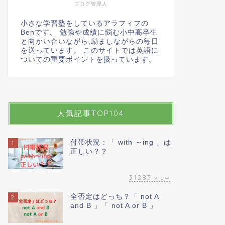
ブログ管理人
小さな学習塾をしているアラフィフの
Benです。 勉強や成績に悩む小中高卒生
と向かい合いながら,励ましながらの毎日
を送っています。 このサイトでは英語に
ついての重要ポイントを扱っています。
人気記事TOP104
付帯状況 : 「 with ～ing 」は
1
正しい？？
31283
view
全否定はどっち？「 not A
2
and B 」「 not A or B 」