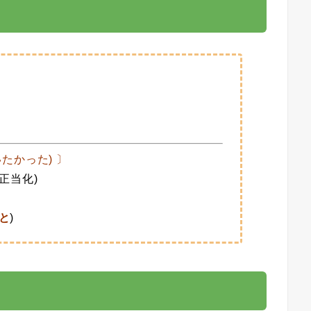
いたかった) 〕
正当化)
と
)