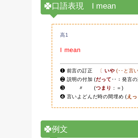
口語表現 I mean
高1
I mean
❶ 前言の訂正
〔
いや
(･･と言
❷ 説明の付加 (
だって
･･：発言の
❸ 〃 (
つまり
：＝)
❹ 言いよどんだ時の間埋め (
えっ
例文