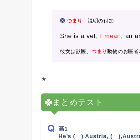
❸
つまり
説明の付加
She is a vet,
I mean
, an a
彼女は獣医、
つまり
動物のお医者
★
まとめテスト
高1
He’s ( ) Austria, ( ),Austra