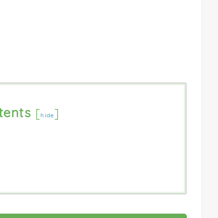
tents
[
]
hide