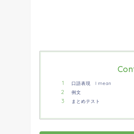
Con
口語表現 I mean
例文
まとめテスト