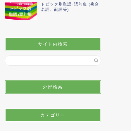
トピック別単語･語句集 (複合
名詞、副詞等)
サイト内検索
外部検索
カテゴリー