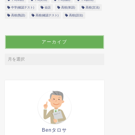
中学(確認テスト)
会話
高校(単語)
高校(文法)
高校(熟語)
高校(確認テスト)
高校(語法)
アーカイブ
Benタロサ