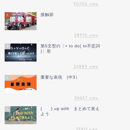
30100
view
接触節
3
28310
view
第5文型の〔+ to do( to不定詞
4
)〕形
26889
view
重要な表現 (中3）
5
26637
view
( ) up with まとめて覚え
6
よう
13911
view