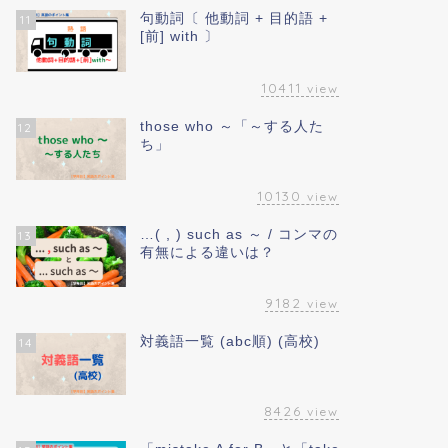
句動詞〔 他動詞 + 目的語 +
11
[前] with 〕
10411
view
those who ～「～する人た
12
ち」
10130
view
…( , ) such as ～ / コンマの
13
有無による違いは？
9182
view
対義語一覧 (abc順) (高校)
14
8426
view