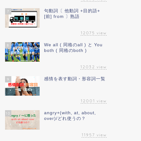
句動詞〔 他動詞 +目的語+
7
[前] from 〕熟語
12075
view
We all ( 同格のall ) と You
8
both ( 同格のboth )
12032
view
感情を表す動詞・形容詞一覧
9
12001
view
angry+(with, at, about,
10
over)/どれ使うの？
11957
view