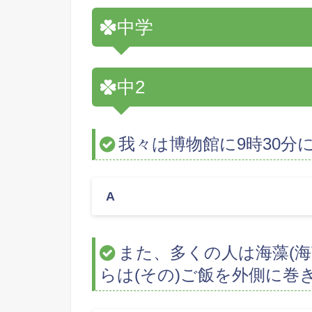
中学
中2
我々は博物館に9時30分
A
また、多くの人は海藻(
らは(その)ご飯を外側に巻