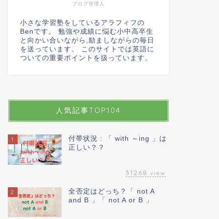
ブログ管理人
小さな学習塾をしているアラフィフの
Benです。 勉強や成績に悩む小中高卒生
と向かい合いながら,励ましながらの毎日
を送っています。 このサイトでは英語に
ついての重要ポイントを扱っています。
人気記事TOP104
付帯状況 : 「 with ～ing 」は
1
正しい？？
31268
view
全否定はどっち？「 not A
2
and B 」「 not A or B 」