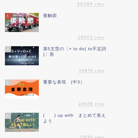
30089
view
接触節
3
28302
view
第5文型の〔+ to do( to不定詞
4
)〕形
26874
view
重要な表現 (中3）
5
26628
view
( ) up with まとめて覚え
6
よう
13896
view