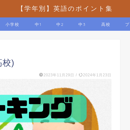
【学年別】英語のポイント集
小学校
中1
中2
中3
高校
プ
校)
2023年11月29日
/
2024年1月23日