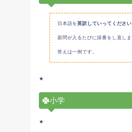
日本語を
英訳していってください
新問が入るたびに採番をし直しま
答えは一例です。
★
小学
★