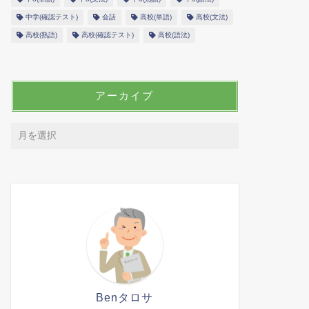
中学(確認テスト)
会話
高校(単語)
高校(文法)
高校(熟語)
高校(確認テスト)
高校(語法)
アーカイブ
Benタロサ