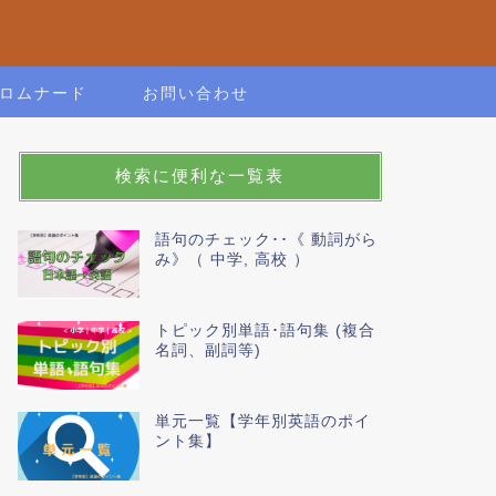
ロムナード
お問い合わせ
検索に便利な一覧表
語句のチェック･･《 動詞がら
み》（ 中学, 高校 ）
トピック別単語･語句集 (複合
名詞、副詞等)
単元一覧【学年別英語のポイ
ント集】