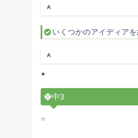
A
いくつかのアイディアを
A
★
中3
☆